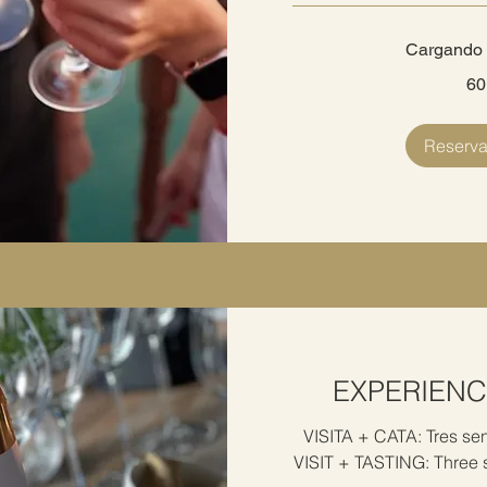
Cargando l
60
60
euros
Reserva
EXPERIENC
VISITA + CATA: Tres sen
VISIT + TASTING: Three s