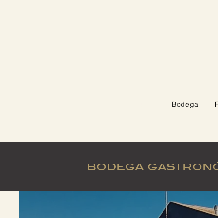
Home
Bodega
bodega gastron