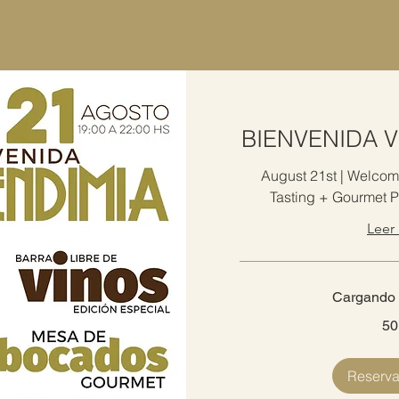
a la que regalar esta experiencia para despertar 
BIENVENIDA V
August 21st | Welcom
Tasting + Gourmet P
Leer
Cargando l
50
50
euros
Reserva