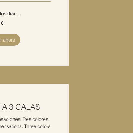
os días...
 €
r ahora
IA 3 CALAS
saciones. Tres colores
ensations. Three colors