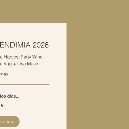
sus 5 sentidos!
ENDIMIA 2026
e Harvest Party Wine
airing + Live Music
 más
os días...
 €
r ahora